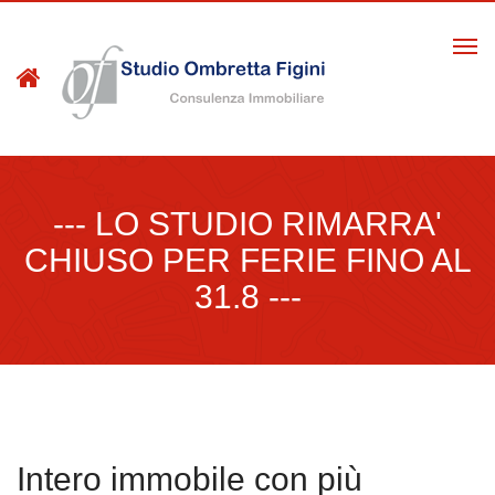
Togg
navi
Home
--- LO STUDIO RIMARRA'
Dove Siamo
CHIUSO PER FERIE FINO AL
Servizi
31.8 ---
Contatti
Intero immobile con più