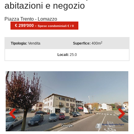
abitazioni e negozio
Piazza Trento - Lomazzo
€ 299'000 -
Spese condominiali € / 0
2
Tipologia:
Vendita
Superfice:
400m
Locali:
25.0
Previous
Next